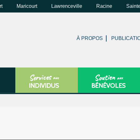
rt
Maricourt
Lawrenceville
Racine
Saint
À PROPOS
PUBLICATI
Services
Soutien
aux
aux
INDIVIDUS
BÉNÉVOLES