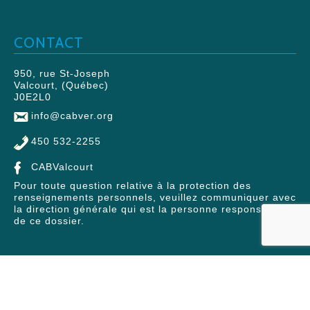
CONTACT
950, rue St-Joseph
Valcourt, (Québec)
J0E2L0
info@cabver.org
450 532-2255
CABValcourt
Pour toute question relative à la protection des
renseignements personnels, veuillez communiquer avec
la direction générale qui est la personne responsable
de ce dossier.
© 2026 Centre d'action bénévole Valcourt et Région | Tous
droits réservés.
CONCEPTION: THUNDRA / ÉVOÉ