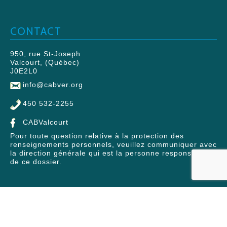
CONTACT
950, rue St-Joseph
Valcourt, (Québec)
J0E2L0
info@cabver.org
450 532-2255
CABValcourt
Pour toute question relative à la protection des
renseignements personnels, veuillez communiquer avec
la direction générale qui est la personne responsable
de ce dossier.
© 2026 Centre d'action bénévole Valcourt et Région | Tous
droits réservés.
CONCEPTION: THUNDRA / ÉVOÉ