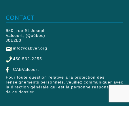
CONTACT
950, rue St-Joseph
Valcourt, (Québec)
J0E2L0
info@cabver.org
450 532-2255
CABValcourt
Pour toute question relative à la protection des
renseignements personnels, veuillez communiquer avec
la direction générale qui est la personne responsable
de ce dossier.
© 2026 Centre d'action bénévole Valcourt et Région | Tous
droits réservés.
CONCEPTION: THUNDRA / ÉVOÉ