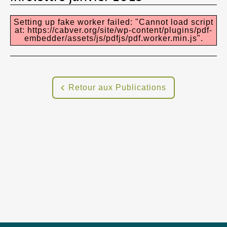
Setting up fake worker failed: "Cannot load script
at: https://cabver.org/site/wp-content/plugins/pdf-
embedder/assets/js/pdfjs/pdf.worker.min.js".
Retour aux Publications