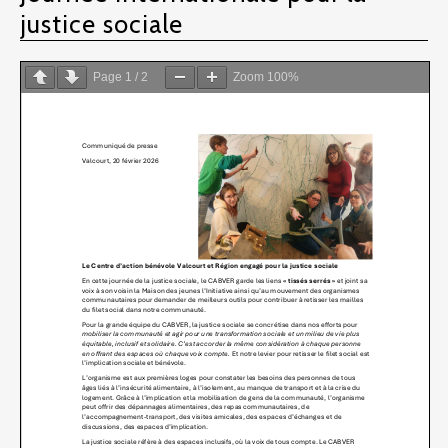
justice sociale
Page
1
/
2
Zoom
100%