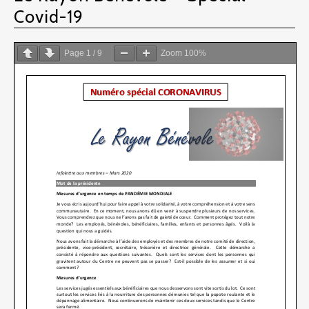
Covid-19
Page
1
/
9
Zoom
100%