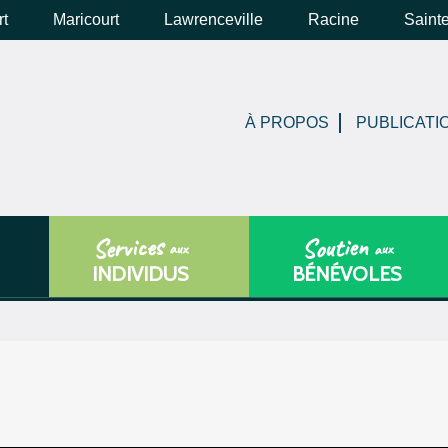
rt
Maricourt
Lawrenceville
Racine
Saint
À PROPOS
PUBLICATI
Services
Soutien
aux
aux
INDIVIDUS
BÉNÉVOLES