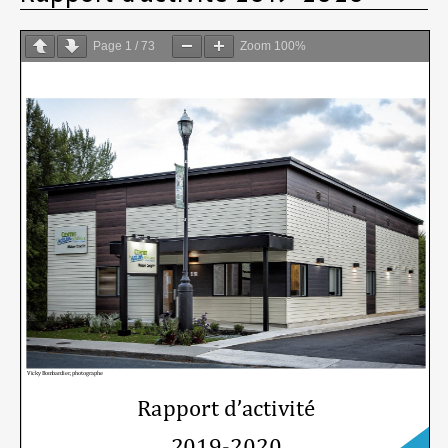
Page
1
/
73
Zoom
100%